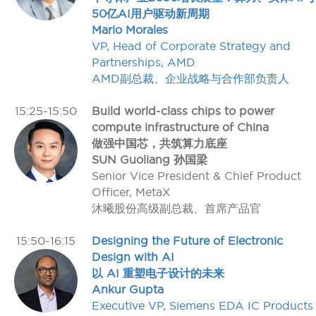
50亿AI用户驱动新周期
Mario Morales
VP, Head of Corporate Strategy and
Partnerships, AMD
AMD副总裁、企业战略与合作部负责人
15:25-15:50
Build world-class chips to power
compute infrastructure of China
做强中国芯，共筑算力底座
SUN Guoliang 孙国梁
Senior Vice President & Chief Product
Officer‌, MetaX
沐曦股份高级副总裁、首席产品官
15:50-16:15
Designing the Future of Electronic
Design with AI
以 AI 重塑电子设计的未来
Ankur Gupta
Executive VP, Siemens EDA IC Products