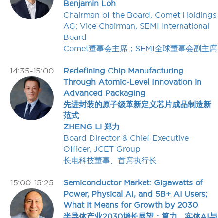
Benjamin Loh
Chairman of the Board, Comet Holdings
AG; Vice Chairman, SEMI International
Board
Comet董事会主席；SEMI全球董事会副主席
14:35-15:00
Redefining Chip Manufacturing
Through Atomic‑Level Innovation in
Advanced Packaging
先进封装的原子级革新定义芯片成品制造新
范式
ZHENG Li 郑力
Board Director & Chief Executive
Officer, JCET Group
长电科技董事、首席执行长
15:00-15:25
Semiconductor Market: Gigawatts of
Power, Physical AI, and 5B+ AI Users;
What it Means for Growth by 2030
半导体产业2030增长展望：算力、实体AI与