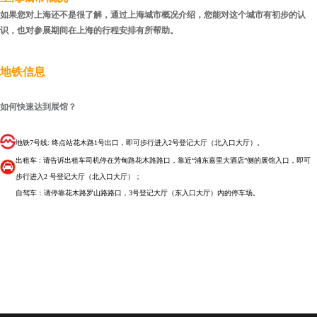
如果您对上海还不是很了解，通过上海城市概况介绍，您能对这个城市有初步的认
识，也对参展期间在上海的行程安排有所帮助。
地铁信息
如何快速达到展馆？
地铁7号线: 终点站花木路1号出口，即可步行进入2号登记大厅（北入口大厅）。
出租车 : 请告诉出租车司机停在芳甸路花木路路口，靠近“浦东嘉里大酒店”侧的展馆入口，即可
步行进入2 号登记大厅（北入口大厅）；
自驾车：请停靠花木路罗山路路口，3号登记大厅（东入口大厅）内的停车场。